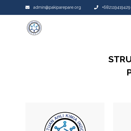
admin@pakiparepare.org
+682119419429
STRU