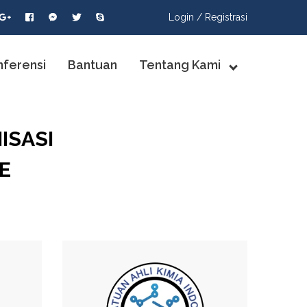
Login /
Registrasi
nferensi
Bantuan
Tentang Kami
ISASI
E